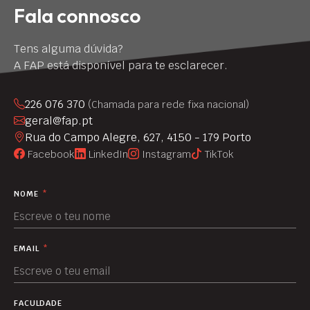
Fala connosco
Tens alguma dúvida?
A FAP está disponível para te esclarecer.
226 076 370
(Chamada para rede fixa nacional)
geral@fap.pt
Rua do Campo Alegre, 627, 4150 - 179 Porto
Facebook
LinkedIn
Instagram
TikTok
NOME
*
EMAIL
*
FACULDADE