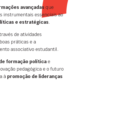
rmações avançadas
que
 instrumentais essenciais ao
íticas e estratégicas
.
través de atividades
boas práticas e a
nto associativo estudantil.
de formação política
e
inovação pedagógica e o futuro
ta à
promoção de lideranças