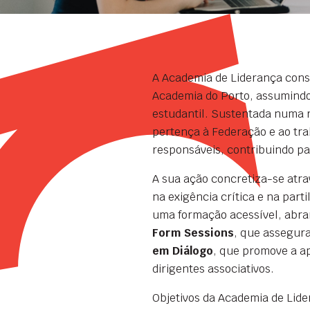
A Academia de Liderança const
Academia do Porto, assumindo
estudantil. Sustentada numa r
pertença à Federação e ao tra
responsáveis, contribuindo pa
A sua ação concretiza-se atr
na exigência crítica e na part
uma formação acessível, abran
Form Sessions
, que assegur
em Diálogo
, que promove a ap
dirigentes associativos.
Objetivos da Academia de Lide