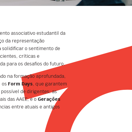
nto associativo estudantil da
ço da representação
solidificar o sentimento de
ientes, críticas e
a para os desafios do futuro.
cado na formação aprofundada,
; os
Form Days
, que garantem
ossível de dirigentes; as
ais das AAEE; e o
Gerações
cias entre atuais e antigos