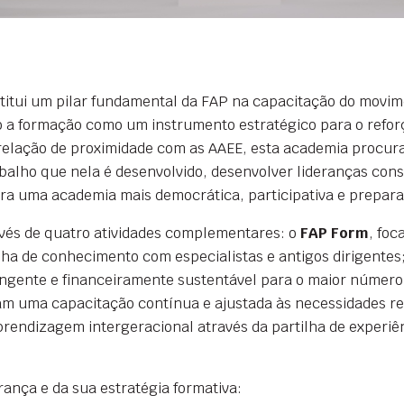
itui um pilar fundamental da FAP na capacitação do movime
 a formação como um instrumento estratégico para o refor
elação de proximidade com as AAEE, esta academia procura 
balho que nela é desenvolvido, desenvolver lideranças consc
ra uma academia mais democrática, participativa e preparad
avés de quatro atividades complementares: o
FAP Form
, fo
ilha de conhecimento com especialistas e antigos dirigentes
gente e financeiramente sustentável para o maior número p
am uma capacitação contínua e ajustada às necessidades re
rendizagem intergeracional através da partilha de experiên
rança e da sua estratégia formativa: