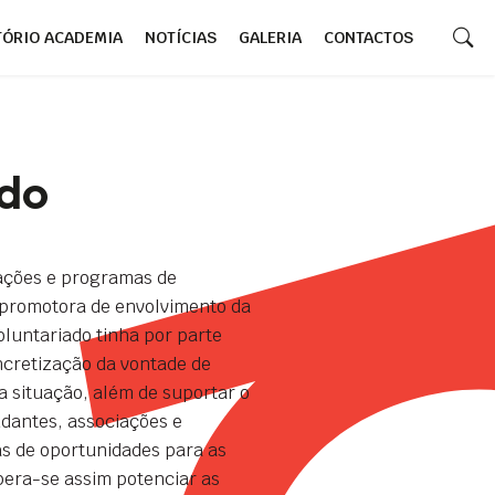
TÓRIO ACADEMIA
NOTÍCIAS
GALERIA
CONTACTOS
ado
ações e programas de
r promotora de envolvimento da
luntariado tinha por parte
ncretização da vontade de
 situação, além de suportar o
dantes, associações e
tas de oportunidades para as
pera-se assim potenciar as