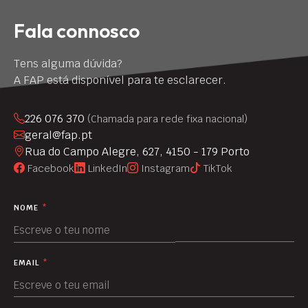
Fala connosco
Tens alguma dúvida?
A FAP está disponível para te esclarecer.
226 076 370
(Chamada para rede fixa nacional)
geral@fap.pt
Rua do Campo Alegre, 627, 4150 - 179 Porto
Facebook
LinkedIn
Instagram
TikTok
NOME
*
EMAIL
*