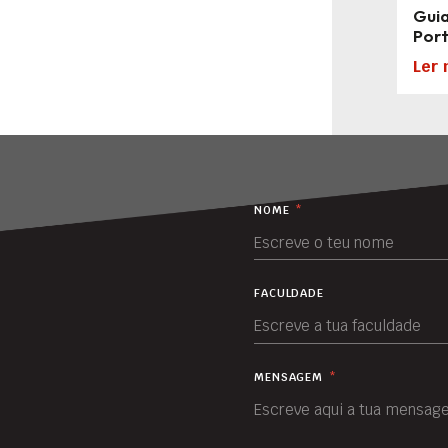
Guia
Por
Ler 
NOME
*
FACULDADE
MENSAGEM
*