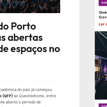
SO
Quei
Gove
do Porto
Ler 
s abertas
de espaços no
cadémica do país já começou.
o (QFP)
ao Queimódromo, entre
ente aberto o período de
SO