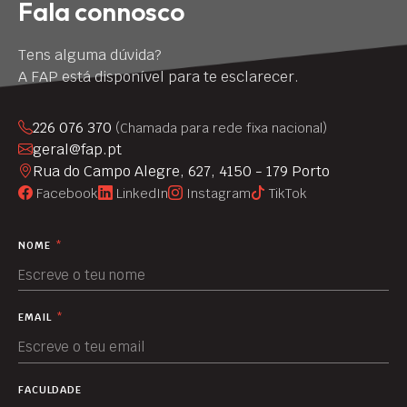
Fala connosco
Tens alguma dúvida?
A FAP está disponível para te esclarecer.
226 076 370
(Chamada para rede fixa nacional)
geral@fap.pt
Rua do Campo Alegre, 627, 4150 - 179 Porto
Facebook
LinkedIn
Instagram
TikTok
NOME
*
EMAIL
*
FACULDADE