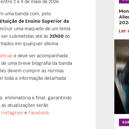
entre 2 e 9 de maio de 2026.
Mon
em uma banda com, pelo
Alia
ituição de Ensino Superior da
202
 incluir uma maquete de um tema
Ler 
 ser submetidas até às
21h00
do
ntados em qualquer idioma.
ficial
e deve ser acompanhada
 de uma breve biografia da banda
sões devem cumprir as normas
vel toda a informação detalhada
, eliminatória e final, garantindo
 as atualizações serão
s
Instagram
e
Facebook
.
SO