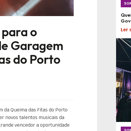
SO
Quei
Gove
 para o
Ler 
 de Garagem
as do Porto
 da Queima das Fitas do Porto
er novos talentos musicais da
 grande vencedor a oportunidade
SO