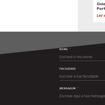
Guia
Por
Ler 
NOME
*
FACULDADE
MENSAGEM
*