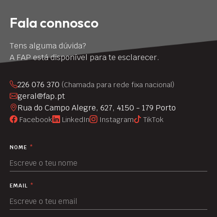
Fala connosco
Tens alguma dúvida?
A FAP está disponível para te esclarecer.
226 076 370
(Chamada para rede fixa nacional)
geral@fap.pt
Rua do Campo Alegre, 627, 4150 - 179 Porto
Facebook
LinkedIn
Instagram
TikTok
NOME
*
EMAIL
*